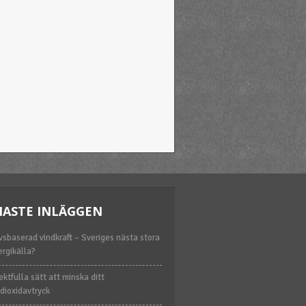
NASTE INLÄGGEN
vsbaserad vindkraft – Sveriges nästa stora
ergikälla?
ektfulla sätt att minska ditt
dioxidavtryck