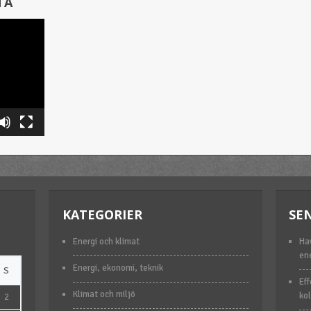
TA
KATEGORIER
SE
Energi och klimat
Ha
en
Energi, ekonomi, teknik
S
Eff
Klimat och miljö
kol
2