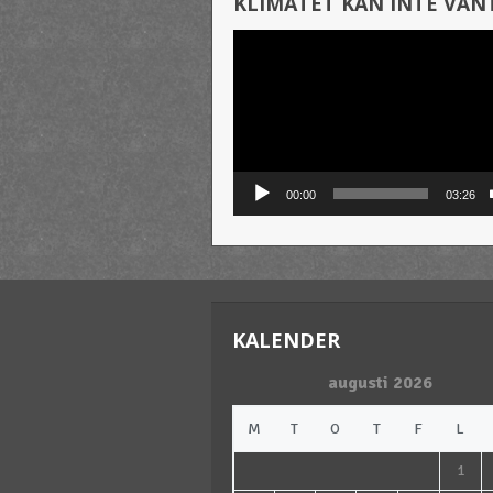
KLIMATET KAN INTE VÄN
Videospelare
00:00
03:26
KALENDER
augusti 2026
M
T
O
T
F
L
1