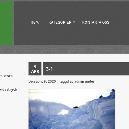
»
HEM
KATEGORIER
KONTAKTA OSS
9
3-1
APR
ta stora
Den april 9, 2020
Inlaggd av
admin
under
oxidavtryck