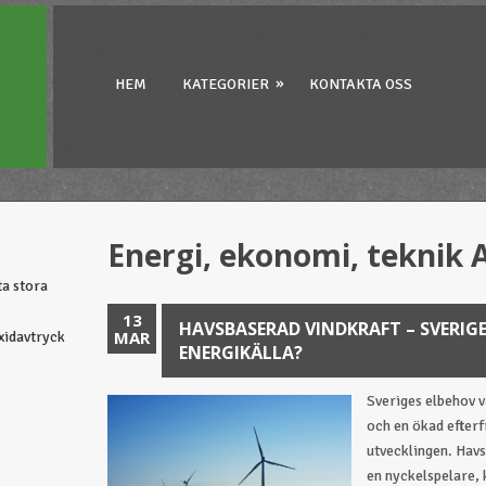
»
HEM
KATEGORIER
KONTAKTA OSS
Energi, ekonomi, teknik 
ta stora
13
HAVSBASERAD VINDKRAFT – SVERIG
MAR
oxidavtryck
ENERGIKÄLLA?
Sveriges elbehov v
och en ökad efterf
utvecklingen. Havs
en nyckelspelare, 