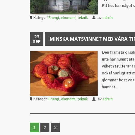
Ett hus har något s
Kategori
Energi, ekonomi, teknik
av
admin
23
MINSKA MATSVINNET MED VÅRA TI
SEP
Den främsta orsaken
inte har hunnit äta
vilket resulterar i
också vanligt att 
glömmer bort viss
hamnat...
Kategori
Energi, ekonomi, teknik
av
admin
1
2
3