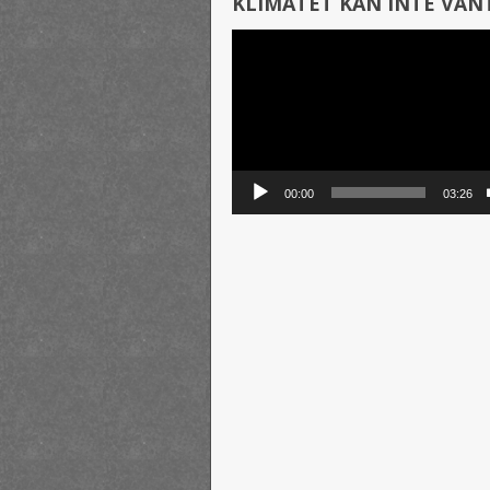
KLIMATET KAN INTE VÄN
Videospelare
00:00
03:26