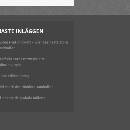
NASTE INLÄGGEN
vsbaserad vindkraft – Sveriges nästa stora
ergikälla?
ektfulla sätt att minska ditt
dioxidavtryck
lbar elförbrukning
iler och det cirkulära samhället
d innebär de globala målen?