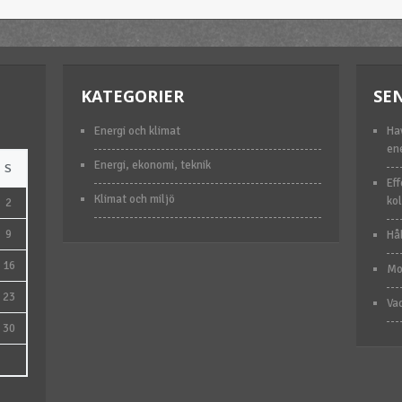
KATEGORIER
SE
Energi och klimat
Ha
en
Energi, ekonomi, teknik
S
Eff
Klimat och miljö
kol
2
9
Hål
16
Mob
23
Va
30