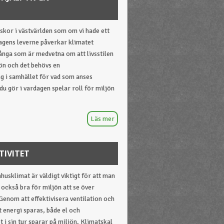
iskor i västvärlden som om vi hade ett
Dagens leverne påverkar klimatet
ånga som är medvetna om att livsstilen
jön och det behövs en
g i samhället för vad som anses
du gör i vardagen spelar roll för miljön
TIVITET
husklimat är väldigt viktigt för att man
 också bra för miljön att se över
enom att effektivisera ventilation och
 energi sparas, både el och
t i sin tur sparar på miljön. Klimatskal