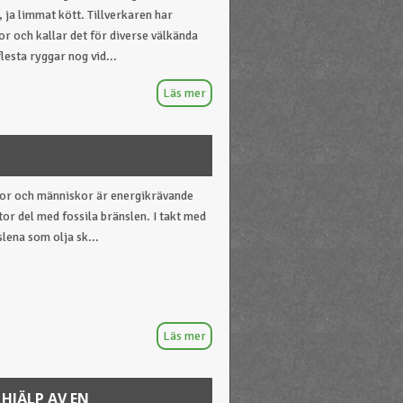
, ja limmat kött. Tillverkaren har
r och kallar det för diverse välkända
esta ryggar nog vid...
ror och människor är energikrävande
stor del med fossila bränslen. I takt med
slena som olja sk...
HJÄLP AV EN