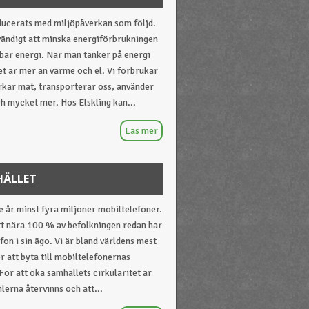
oducerats med miljöpåverkan som följd.
vändigt att minska energiförbrukningen
ybar energi. När man tänker på energi
et är mer än värme och el. Vi förbrukar
verkar mat, transporterar oss, använder
h mycket mer. Hos Elskling kan...
HÄLLET
je år minst fyra miljoner mobiltelefoner.
tt nära 100 % av befolkningen redan har
fon i sin ägo. Vi är bland världens mest
er att byta till mobiltelefonernas
För att öka samhällets cirkularitet är
ilerna återvinns och att...