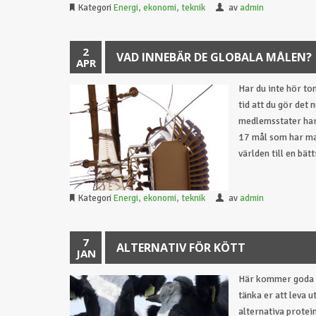
Kategori
Energi, ekonomi, teknik
av
admin
2
VAD INNEBÄR DE GLOBALA MÅLEN?
APR
Har du inte hör to
tid att du gör det 
medlemsstater har 
17 mål som har mas
världen till en bätt
Kategori
Energi, ekonomi, teknik
av
admin
7
ALTERNATIV FÖR KÖTT
JAN
Här kommer goda n
tänka er att leva u
alternativa protei