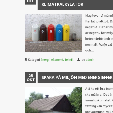
DEC
KLIMATKALKYLATOR
Idag lever vi männ
flertal jordklot. 
negativt. Det är m
är negativ för mil
beteendeförändrin
normalt. Varje val 
och...
Kategori
Energi, ekonomi, teknik
av
admin
25
SPARA PÅ MILJÖN MED ENERGIEFFEK
OKT
Att ha ett bra inom
ska må bra. Det är
inomhusklimatet. G
tätning kan mycket
uppvärmning, vilke