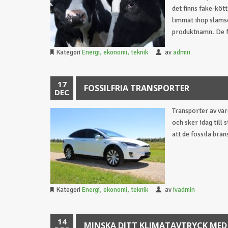
det finns fake-kött
limmat ihop slamso
produktnamn. De fl
Kategori
Energi, ekonomi, teknik
av
admin
17
FOSSILFRIA TRANSPORTER
DEC
Transporter av va
och sker idag till 
att de fossila brän
Kategori
Energi, ekonomi, teknik
av
ivadmin
14
MINSKA DITT KLIMATAVTRYCK MED 