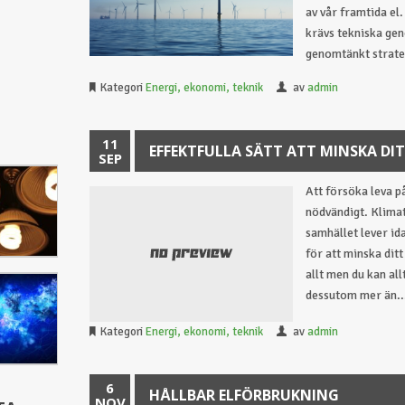
av vår framtida el.
krävs tekniska gen
genomtänkt strateg
Kategori
Energi, ekonomi, teknik
av
admin
11
EFFEKTFULLA SÄTT ATT MINSKA DI
SEP
Att försöka leva p
nödvändigt. Klimat
samhället lever id
för att minska dit
allt men du kan all
dessutom mer än..
Kategori
Energi, ekonomi, teknik
av
admin
6
HÅLLBAR ELFÖRBRUKNING
NOV