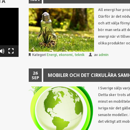
TA
All energi har pr
Därför är det nöd
och att välja förn
bör man veta att d
energi när vi till
olika produkter oc
Kategori
Energi, ekonomi, teknik
av
admin
26
MOBILER OCH DET CIRKULÄRA SAM
SEP
I Sverige säljs var
Detta sker trots a
minst en mobiltele
ivriga när det gäll
senaste modeller. 
det viktigt att mob