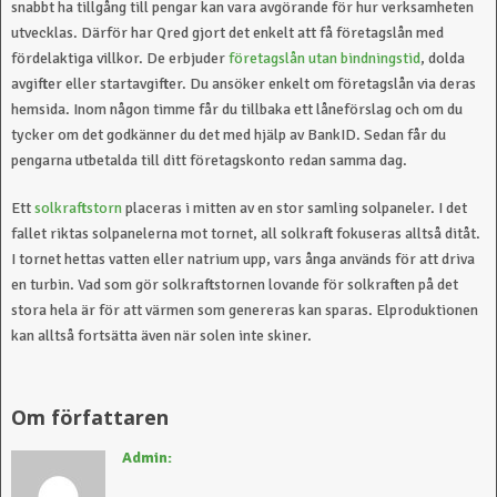
snabbt ha tillgång till pengar kan vara avgörande för hur verksamheten
utvecklas. Därför har Qred gjort det enkelt att få företagslån med
fördelaktiga villkor. De erbjuder
företagslån utan bindningstid
, dolda
avgifter eller startavgifter. Du ansöker enkelt om företagslån via deras
hemsida. Inom någon timme får du tillbaka ett låneförslag och om du
tycker om det godkänner du det med hjälp av BankID. Sedan får du
pengarna utbetalda till ditt företagskonto redan samma dag.
Ett
solkraftstorn
placeras i mitten av en stor samling solpaneler. I det
fallet riktas solpanelerna mot tornet, all solkraft fokuseras alltså ditåt.
I tornet hettas vatten eller natrium upp, vars ånga används för att driva
en turbin. Vad som gör solkraftstornen lovande för solkraften på det
stora hela är för att värmen som genereras kan sparas. Elproduktionen
kan alltså fortsätta även när solen inte skiner.
Admin: