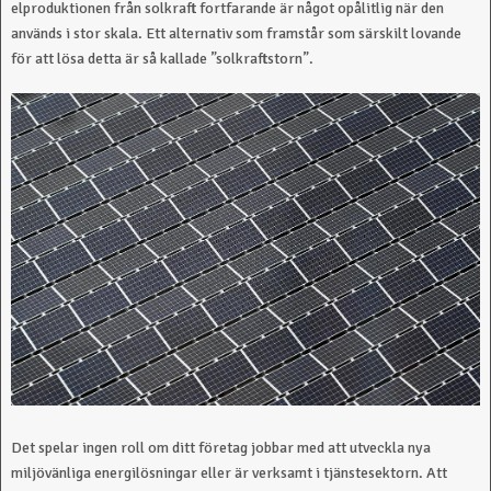
elproduktionen från solkraft fortfarande är något opålitlig när den
används i stor skala. Ett alternativ som framstår som särskilt lovande
för att lösa detta är så kallade ”solkraftstorn”.
Det spelar ingen roll om ditt företag jobbar med att utveckla nya
miljövänliga energilösningar eller är verksamt i tjänstesektorn. Att